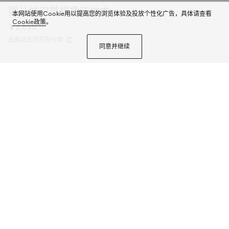
婴儿饰织带棉质连体衣
本网站使用Cookie用以提高您的浏览体验及投放个性化广告，具体请查看
Cookie政策
。
￥3,050
此商品支持花呗分期
同意并继续
2025早秋儿童系列单品以多变风格焕新演绎典藏条纹织带。成衣、鞋履和配饰
缀饰绿色和红色滚边，演绎适合每次探险的运动风尚。这款婴儿连体衣以白色
弹力珠地棉打造，巧妙融入针织织带滚边。
商品详情
尺码
选择合适的尺码
微信快捷支付
加入购物袋