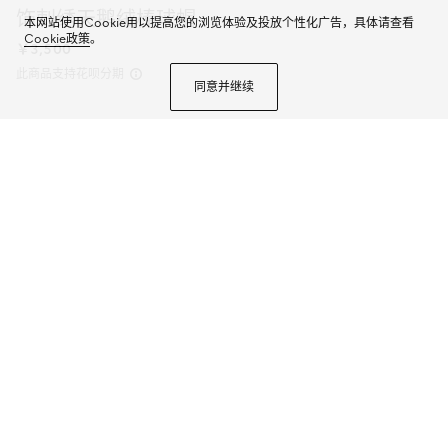
饰刺绣天鹅绒棒球帽
本网站使用Cookie用以提高您的浏览体验及投放个性化广告，具体请查看
Cookie政策
。
￥3,500
此商品支持花呗分期
同意并继续
2025早秋桑蚕丝配饰系列以精致滚边、品牌标识贴饰和精美刺绣为品牌元素注
入新鲜活力。这款棒球帽采用深蓝色天鹅绒面料匠心打造，精心缀饰Gucci标
识刺绣。
商品详情
颜色
深蓝色
2个选项
尺码
选择合适的尺码
微信快捷支付