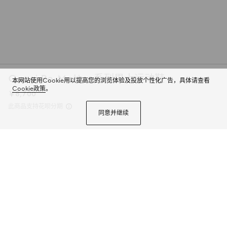
Gucci Re-Motion系列男士运动鞋
本网站使用Cookie用以提高您的浏览体验及投放个性化广告，具体请查看
Cookie政策
。
￥8,700
此商品支持花呗分期
同意并继续
2025秋冬系列, Gucci Re-Motion系列运动鞋巧妙融合经典设计与现代元素。
甄选GG帆布制成，经典红绿织带更添醒目点缀。轻盈且灵活的外底经过特殊处
理，洋溢着浓郁的复古风情。
商品详情
尺码
选择合适的尺码