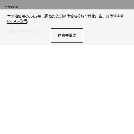
个性化定制
Ophidia系列卡包
本网站使用Cookie用以提高您的浏览体验及投放个性化广告，具体请查看
Cookie政策
。
￥3,300
此商品支持花呗分期
同意并继续
Ophidia系列匠心融蕴米色和深棕色两大配色，搭配经典廓形与全新功能，甄
选触感柔软的织物打造。这款配饰以GG字母交织图案涂层织物打造，匠心缀饰
双G标识和织带细节。
商品详情
个性化定制
微信快捷支付