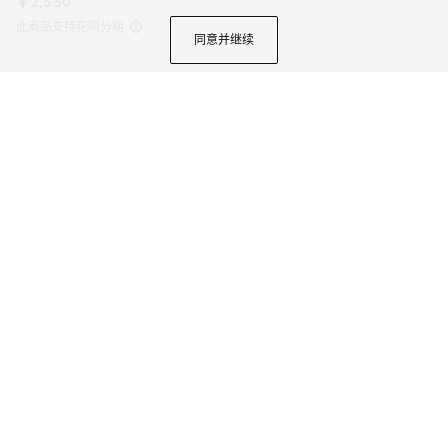
￥2,550
此商品支持花呗分期
同意并继续
作为2025早秋系列时尚珠宝力作，这款皮革手链以别致的管状造型呈现，中央
点缀镌刻圆形互扣式双G的同色调珐琅饰件。金色调元素和可调节滑扣令单品
魅力倍添。选用蓝色皮革打造，流露淡雅韵味。
商品详情
颜色
黑色皮革
5个选项
微信快捷支付
加入购物袋
有货，
预计24小时内发货，以实际发货时间为准
选择标准配送，免运费
；支持门店自提