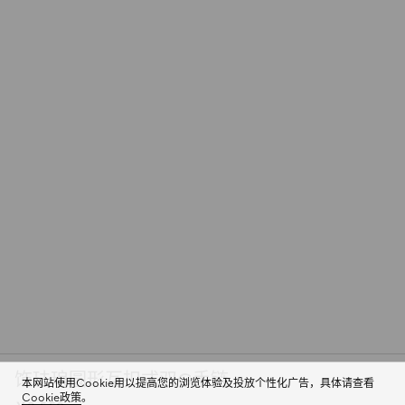
饰珐琅圆形互扣式双G手链
本网站使用Cookie用以提高您的浏览体验及投放个性化广告，具体请查看
Cookie政策
。