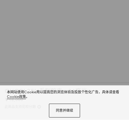
GUCCI 25H系列腕表，36毫米
本网站使用Cookie用以提高您的浏览体验及投放个性化广告，具体请查看
Cookie政策
。
￥18,000
此商品支持花呗分期
同意并继续
全新GUCCI 25H系列腕表以利落廓形呈现，融入精致元素，尽显时尚设计。
搭载石英机芯，这款腕表配备精钢可更换表链与饰黑色表盘精钢表壳。