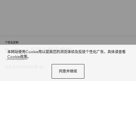
个性化定制
Padlock系列小号手提包
本网站使用Cookie用以提高您的浏览体验及投放个性化广告，具体请查看
Cookie政策
。
￥19,000
此商品支持花呗分期
同意并继续
Padlock系列以现代廓形惊艳亮相2025早秋系列，解锁多种背携方式。此款式
手提或斜挎皆宜，织带衬里致敬品牌标志性元素。
商品详情
个性化定制