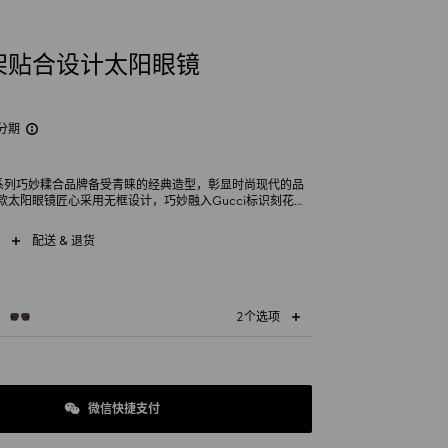
架贴合设计太阳眼镜
分期
镜系列巧妙糅合品牌备受青睐的经典造型，彰显时尚现代的品
款太阳眼镜匠心采用无框设计，巧妙融入Gucci标识刻花细
配送 & 退货
2个选项
微信快捷支付