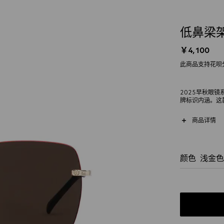
低鼻梁
￥4,100
此商品支持花呗
2025早秋眼
牌标识内涵。这
节和双G细节。
商品详情
颜色
浅金色