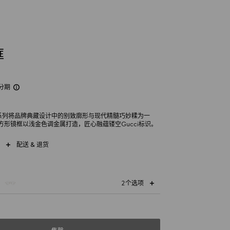
框
分期
镜系列将品牌典藏设计中的别致廓形与现代精髓巧妙糅为一
方形镜框以浅金色调金属打造，匠心融蕴镂空Gucci标识。
配送 & 退货
2个选项