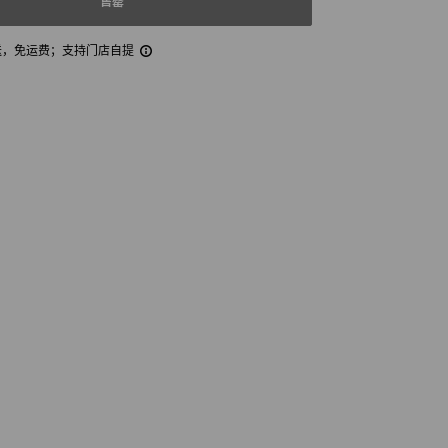
售罄
送，免运费
；支持门店自提