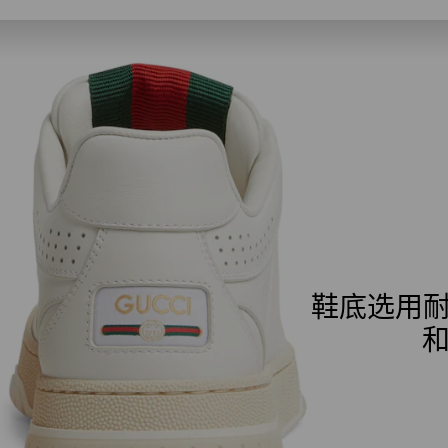
鞋底选用
和