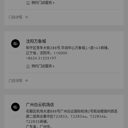
预约门店服务
门店详情
沈阳万象城
和平区青年大街288号,华润中心万象城,L1层143商铺，
辽宁省，
沈阳市，
110000
+8624 31255197
预约门店服务
门店详情
广州白云机场店
花都区机场大道888号广州白云国际机场2号航站楼国内西连
廊二层商业集中区T22R33、T22R34a、T22R34b、
T22R35商铺，
广东省，
广州市，