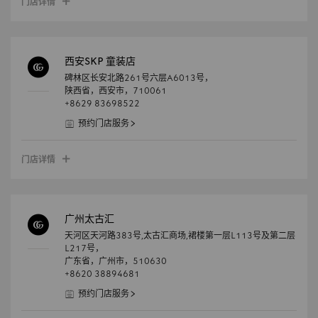
门店详情
西安SKP 童装店
碑林区长安北路261号六层A6013号，
陕西省，
西安市，
710061
+8629 83698522
预约门店服务
门店详情
广州太古汇
天河区天河路383号,太古汇商场,裙楼第一层L113号及第二层
L217号，
广东省，
广州市，
510630
+8620 38894681
预约门店服务