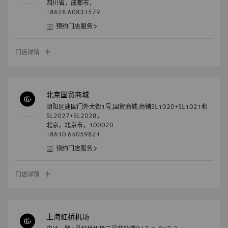
四川省，
成都市，
+8628 60831579
预约门店服务
门店详情
北京国贸商城
朝阳区建国门外大街1号,国贸商城,商铺SL1020+SL1021和
SL2027+SL2028，
北京，
北京市，
100020
+8610 65059821
预约门店服务
门店详情
上海虹桥机场