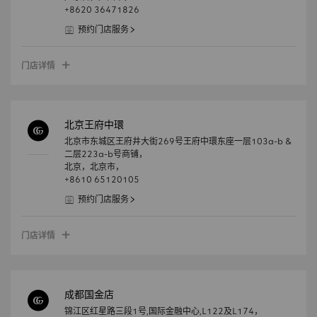
+8620 36471826
预约门店服务
门店详情
北京王府中環
北京市东城区王府井大街269号王府中環东座一层103a-b &
二层223a-b号商铺，
北京，
北京市，
+8610 65120105
预约门店服务
门店详情
成都国金店
锦江区红星路三段1号,国际金融中心,L122及L174，