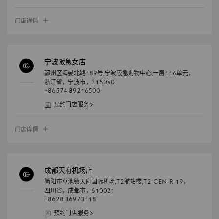
门店详情
宁波阪急女店
鄞州区海晏北路189号,宁波阪急购物中心,一层116单元，
浙江省，
宁波市，
315040
+86574 89216500
预约门店服务
门店详情
成都天府机场店
简阳市草池镇天府国际机场,T2航站楼,T2-CEN-R-19，
四川省，
成都市，
610021
+8628 86973118
预约门店服务