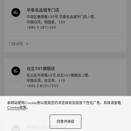
华泰名品城专门店
中坜区春德路189号,华泰名品城专门店,1楼，
中国台湾，
桃园县，
320
+886 3 2871360
门店详情
台北101旗舰店
信义区市府路45号,台北101旗舰店,3楼，
中国台湾，
台北市，
110
+886 2 81017955
门店详情
本网站使用Cookie用以提高您的浏览体验及投放个性化广告，具体请查看
Cookie政策
。
同意并继续
香港尖沙咀海港城童装