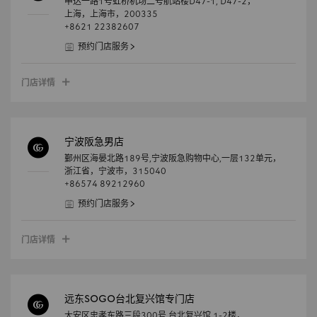
申达一路1号虹桥机场二号航站楼D47-1, D47-2，
上海，
上海市，
200335
+8621 22382607
预约门店服务
门店详情
宁波阪急男店
鄞州区海晏北路189号,宁波阪急购物中心,一层132单元，
浙江省，
宁波市，
315040
+86574 89212960
预约门店服务
门店详情
远东SOGO台北复兴馆专门店
大安区忠孝东路三段300号,台北复兴馆,1-2楼，